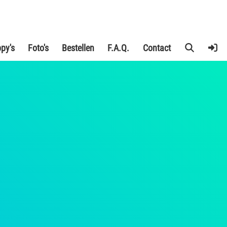
py's
Foto's
Bestellen
F.A.Q.
Contact