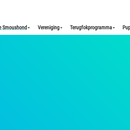
e Smoushond
Vereniging
Terugfokprogramma
Pup