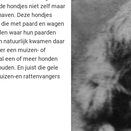
 de hondjes niet zelf maar
e haven. Deze hondjes
ad die met paard en wagen
llen waar hun paarden
n natuurlijk kwamen daar
er een muizen- of
tal een of meer honden
ouden. En juist die gele
uizen-en rattenvangers