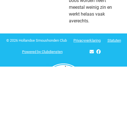
boos worden heeft
meestal weinig zin en
werkt helaas vaak
averechts.
© 2026 Hollandse Smoushonden Club
Privacy­verkla­ring
Sta­tu­ten
Power­ed by Clubdiensten