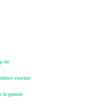
op de
 hebben voordat
r ik gebeld