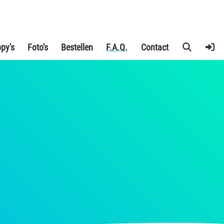
py's
Foto's
Bestellen
F.A.Q.
Contact