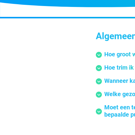
Algemee
Hoe groot 
Hoe trim i
Wanneer ka
Welke gezo
Moet een t
bepaalde pu