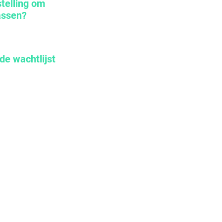
telling om
rassen?
de wachtlijst
er­ed by Clubdiensten