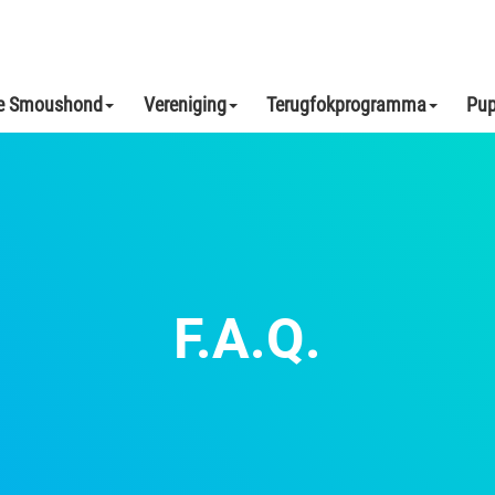
e Smoushond
Vereniging
Terugfokprogramma
Pup
F.A.Q.