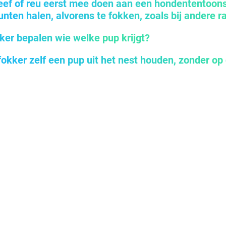
eef of reu eerst mee doen aan een hondententoons
nten halen, alvorens te fokken, zoals bij andere 
ker bepalen wie welke pup krijgt?
fokker zelf een pup uit het nest houden, zonder op 
ub
Privacy­verkla­ring
Sta­tu­ten
Pow