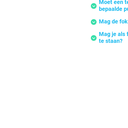
Moet een t
bepaalde pu
Mag de fok
Mag je als 
te staan?
© 2026 Hollandse Smoushonden Cl