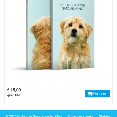
€
15,00
Koop nu
geen btw
© 2026 Hollandse Smoushonden Club
Privacy­verkla­ring
Sta­tu­ten